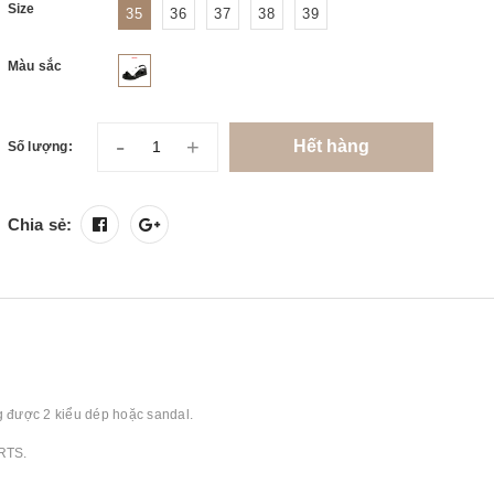
Size
35
36
37
38
39
Màu sắc
-
+
Hết hàng
Số lượng:
Chia sẻ:
ng được 2 kiểu dép hoặc sandal.
RTS.