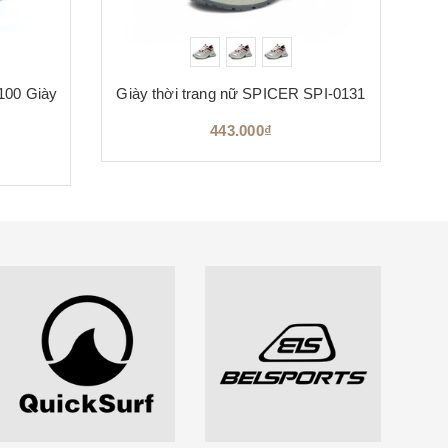
00 Giày
Giày thời trang nữ SPICER SPI-0131
Gi
443.000₫