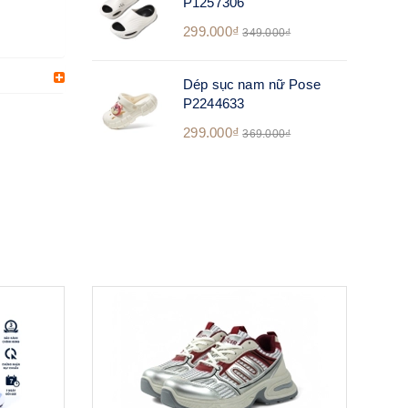
P1257306
299.000₫
349.000₫
Dép sục nam nữ Pose
P2244633
299.000₫
369.000₫