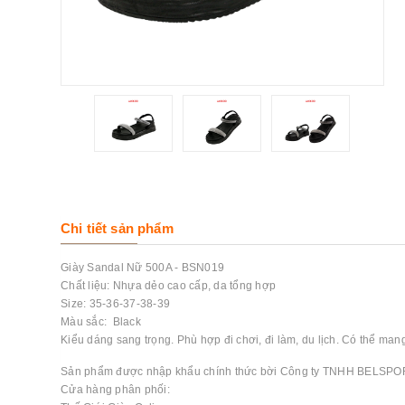
Chi tiết sản phẩm
Giày Sandal Nữ 500A - BSN019
Chất liệu: Nhựa dẻo cao cấp, da tổng hợp
Size: 35-36-37-38-39
Màu sắc: Black
Kiểu dáng sang trọng. Phù hợp đi chơi, đi làm, du lịch. Có thể ma
Sản phẩm được nhập khẩu chính thức bời Công ty TNHH BELSPO
Cửa hàng phân phối: