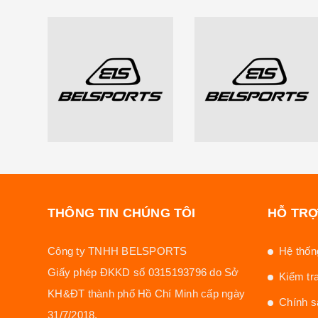
THÔNG TIN CHÚNG TÔI
HỖ TR
Công ty TNHH BELSPORTS
Hệ thống
Giấy phép ĐKKD số 0315193796 do Sở
Kiểm tr
KH&ĐT thành phố Hồ Chí Minh cấp ngày
Chính s
31/7/2018.