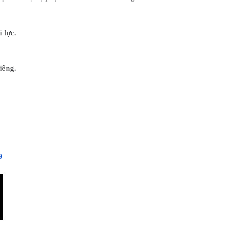
 lực.
iêng.
9