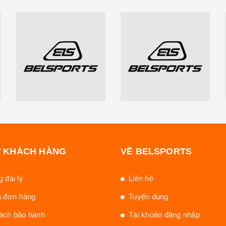
Ợ KHÁCH HÀNG
VỀ BELSPORTS
 đại lý
Liên hệ
a đơn hàng
Tuyển dụng
ách bảo hành
Tài khoản đăng nhập