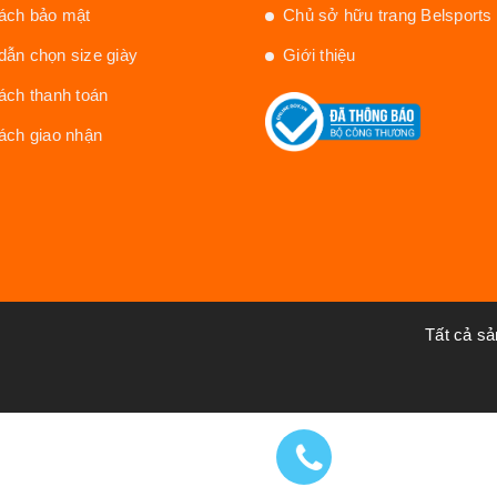
ách bảo mật
Chủ sở hữu trang Belsports
ẫn chọn size giày
Giới thiệu
ách thanh toán
ách giao nhận
Tất cả s