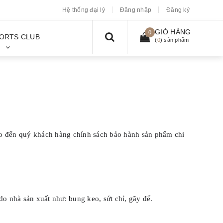
Hệ thống đại lý
Đăng nhập
Đăng ký
GIỎ HÀNG
0
ORTS CLUB
(
0
) sản phẩm
o đến quý khách hàng chính sách bảo hành sản phẩm chi
do nhà sản xuất như: bung keo, sứt chỉ, gãy đế.