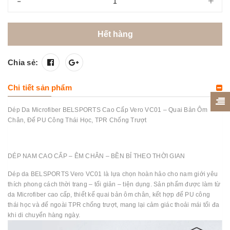
-
+
Hết hàng
Chia sẻ:
Chi tiết sản phẩm
Dép Da Microfiber BELSPORTS Cao Cấp Vero VC01 – Quai Bản Ôm
Chân, Đế PU Công Thái Học, TPR Chống Trượt
DÉP NAM CAO CẤP – ÊM CHÂN – BỀN BỈ THEO THỜI GIAN
Dép da BELSPORTS Vero VC01 là lựa chọn hoàn hảo cho nam giới yêu
thích phong cách thời trang – tối giản – tiện dụng. Sản phẩm được làm từ
da Microfiber cao cấp, thiết kế quai bản ôm chân, kết hợp đế PU công
thái học và đế ngoài TPR chống trượt, mang lại cảm giác thoải mái tối đa
khi di chuyển hàng ngày.