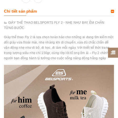
Chi tiết sản phẩm
👟 GIÀY THỂ THAO BELSPORTS FLY 2 - NHẸ NHƯ BAY, ÊM CHÂN
TỪNG BƯỚC
Giày thể thao Fly 2 là lựa chọn hoàn hảo cho những ai đang tìm kiếm một
đôi giày vừa thoải mái, nhẹ nhàng khi di chuyển, vừa đủ chắc chắn để
vận động nhẹ như đi bộ, đi học, đi làm mỗi ngày. Với thiết kế thời trang,
trọng lượng siêu nhẹ chỉ 150gr, cùng lớp lót tổ ong êm ái – Fly 2 chính là
người bạn đồng hành lý tưởng cho cuộc sống năng động hằng ngày