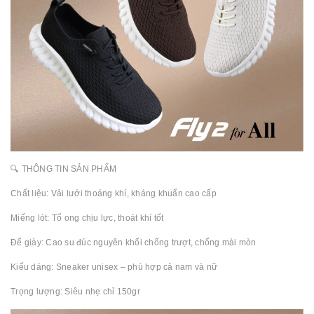
🔍 THÔNG TIN SẢN PHẨM
Chất liệu: Vải lưới thoáng khí, kháng khuẩn cao cấp
Miếng lót: Tổ ong chịu lực, thoát khí tốt
Đế giày: Cao su đúc nguyên khối chống trượt, chống mài mòn
Kiểu dáng: Sneaker unisex – phù hợp cả nam và nữ
Trọng lượng: Siêu nhẹ chỉ 150gr