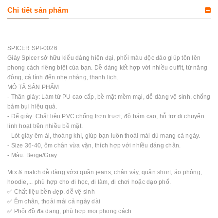
Chi tiết sản phẩm
SPICER SPI-0026
Giày Spicer sở hữu kiểu dáng hiện đại, phối màu độc đáo giúp tôn lên
phong cách riêng biệt của bạn. Dễ dàng kết hợp với nhiều outfit, từ năng
động, cá tính đến nhẹ nhàng, thanh lịch.
MÔ TẢ SẢN PHẨM
- Thân giày: Làm từ PU cao cấp, bề mặt mềm mại, dễ dàng vệ sinh, chống
bám bụi hiệu quả.
- Đế giày: Chất liệu PVC chống trơn trượt, độ bám cao, hỗ trợ di chuyển
linh hoạt trên nhiều bề mặt.
- Lót giày êm ái, thoáng khí, giúp bạn luôn thoải mái dù mang cả ngày.
- Size 36-40, ôm chân vừa vặn, thích hợp với nhiều dáng chân.
- Màu: Beige/Gray
Mix & match dễ dàng vớxi quần jeans, chân váy, quần short, áo phông,
hoodie,... phù hợp cho đi học, đi làm, đi chơi hoặc dạo phố.
✅ Chất liệu bền đẹp, dễ vệ sinh
✅ Êm chân, thoải mái cả ngày dài
✅ Phối đồ đa dạng, phù hợp mọi phong cách