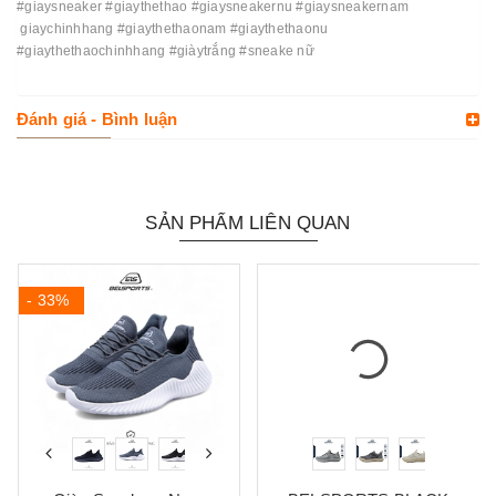
#giaysneaker #giaythethao #giaysneakernu #giaysneakernam
giaychinhhang #giaythethaonam #giaythethaonu
#giaythethaochinhhang #giàytrắng #sneake nữ
Đánh giá - Bình luận
SẢN PHẨM LIÊN QUAN
- 33%