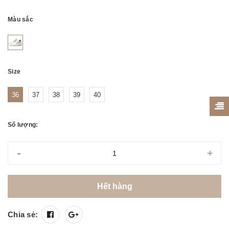
Màu sắc
Size
36
37
38
39
40
Số lượng:
-
+
Hết hàng
Chia sẻ: