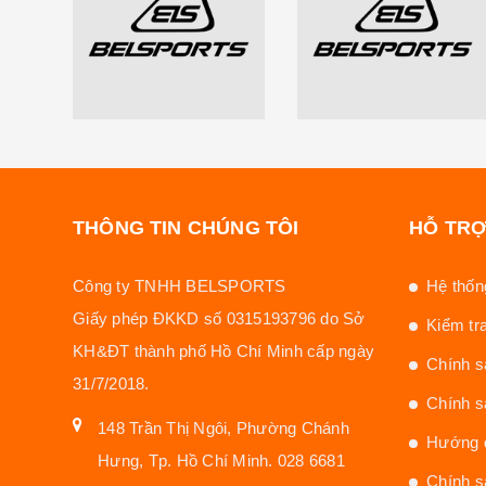
THÔNG TIN CHÚNG TÔI
HỖ TR
Công ty TNHH BELSPORTS
Hệ thống
Giấy phép ĐKKD số 0315193796 do Sở
Kiểm tr
KH&ĐT thành phố Hồ Chí Minh cấp ngày
Chính s
31/7/2018.
Chính s
148 Trần Thị Ngôi, Phường Chánh
Hướng d
Hưng, Tp. Hồ Chí Minh. 028 6681
Chính s