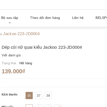
Bộ sưu tập
Theo dõi đơn hàng
Liên hệ
BELSP
ểu Jackoo 223-JD0004
Dép cói nữ quai kiểu Jackoo 223-JD0004
Viết đánh giá
Trạng thái:
Hết hàng
139.000₫
Kích thước
35
37
39
Màu sắc