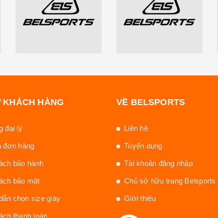
Ợ KHÁCH HÀNG
VỀ BELSPORTS
 đại lý
Liên hệ
a đơn hàng
Tuyển dụng
ách bảo hành
Tài khoản đăng nhập
ách bảo mật
Chủ sở hữu trang Belsports
ẫn chọn size giày
Giới thiệu
ách thanh toán