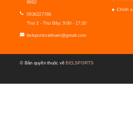
8862
Chính s
0936227788
Thứ 2 - Thứ Bảy: 9:00 - 17:30
belsportsvietnam@gmail.com
© Bản quyền thuộc về
BELSPORTS