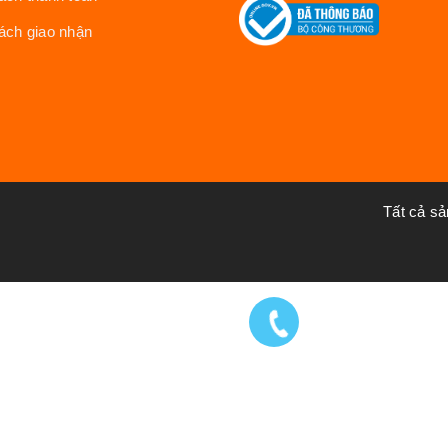
ách giao nhận
Tất cả s